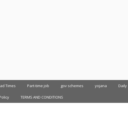
oad Times
Part-time job
gov schemes
yojana
Daily
Policy
TERMS AND CONDITIONS