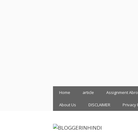
Skip
Home
article
Assignment Abr
to
content
About Us
DISCLAIMER
Privacy 