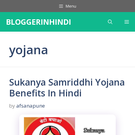
Skip
Menu
to
content
BLOGGERINHINDI
Me
yojana
Sukanya Samriddhi Yojana
Benefits In Hindi
by
afsanapune