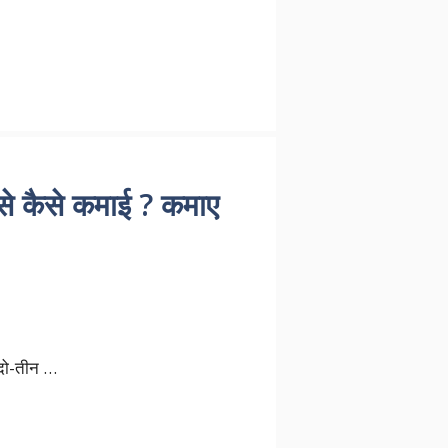
से कैसे कमाई ? कमाए
 दो-तीन …