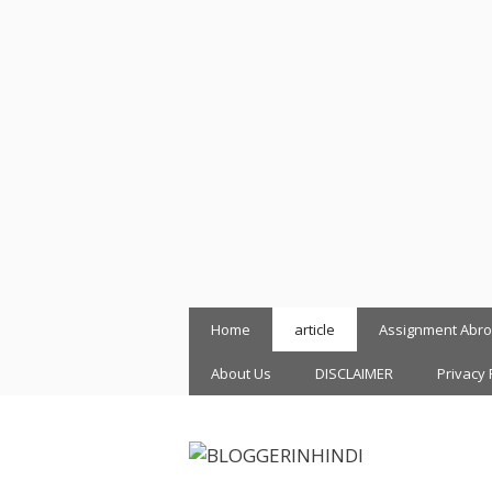
Skip
Home
article
Assignment Abr
to
content
About Us
DISCLAIMER
Privacy 