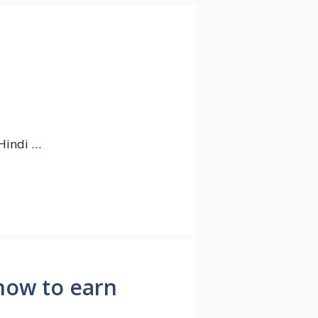
in Hindi …
ए | how to earn