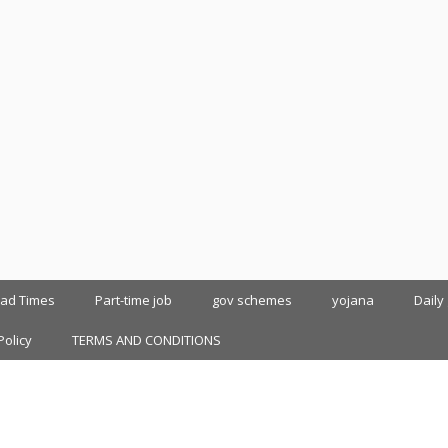
oad Times
Part-time job
gov schemes
yojana
Daily
Policy
TERMS AND CONDITIONS