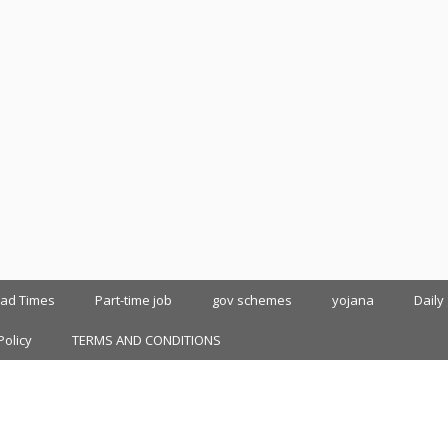
oad Times
Part-time job
gov schemes
yojana
Daily
Policy
TERMS AND CONDITIONS