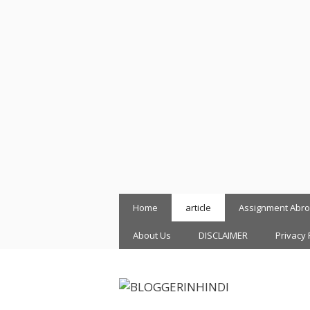
Skip
Home
article
Assignment Abr
to
content
About Us
DISCLAIMER
Privacy 