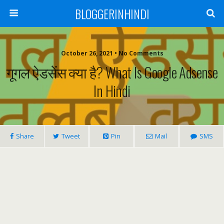
BLOGGERINHINDI
October 26, 2021 • No Comments
गूगल ऐडसेंस क्या है? What Is Google Adsense
In Hindi
Share
Tweet
Pin
Mail
SMS