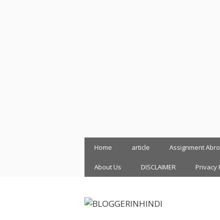
Skip
Home
article
Assignment Abr
to
content
About Us
DISCLAIMER
Privacy 