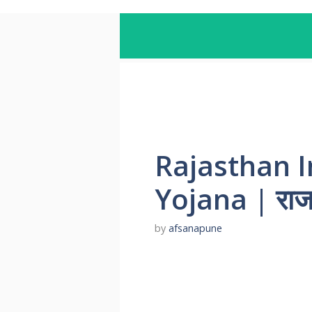
Rajasthan I
Yojana | राजस्
by
afsanapune