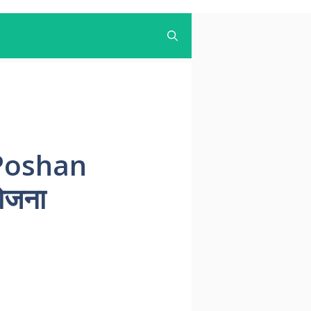
 Poshan
योजना