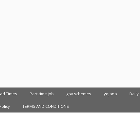
oad Times
Part-time job
gov schemes
yojana
Daily
Policy
TERMS AND CONDITIONS