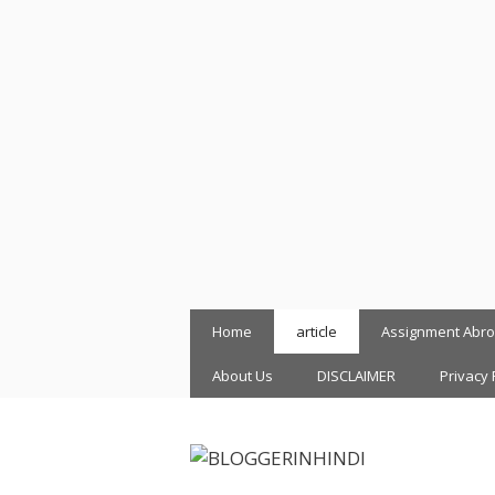
Skip
Home
article
Assignment Abr
to
content
About Us
DISCLAIMER
Privacy 