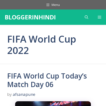
Skip
Menu
to
content
BLOGGERINHINDI
Me
FIFA World Cup
2022
FIFA World Cup Today’s
Match Day 06
by
afsanapune